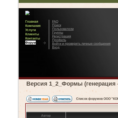
Главная
FAQ
Поиск
Компания
Пользователи
Услуги
Группы
Клиенты
Регистрация
Контакты
Профиль
Форум
Войти и проверить личные сообщения
Вход
Версия 1_2_Формы (генерация - 
Список форумов ООО "К
Автор