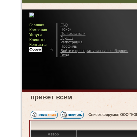
Главная
FAQ
Поиск
Компания
Пользователи
Услуги
Группы
Клиенты
Регистрация
Контакты
Профиль
Форум
Войти и проверить личные сообщения
Вход
привет всем
Список форумов ООО "К
Автор