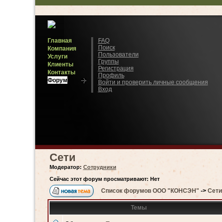
Главная
FAQ
Поиск
Компания
Пользователи
Услуги
Группы
Клиенты
Регистрация
Контакты
Профиль
Форум
Войти и проверить личные сообщения
Вход
Сети
Модератор:
Сотрудники
Сейчас этот форум просматривают: Нет
Список форумов ООО "КОНСЭН"
->
Сети
Темы