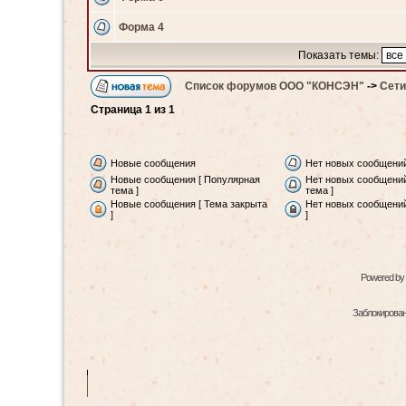
Форма 4
Показать темы:
Список форумов ООО "КОНСЭН"
->
Сети
Страница
1
из
1
Новые сообщения
Нет новых сообщени
Новые сообщения [ Популярная
Нет новых сообщений
тема ]
тема ]
Новые сообщения [ Тема закрыта
Нет новых сообщений
]
]
Powered by
Заблокированн