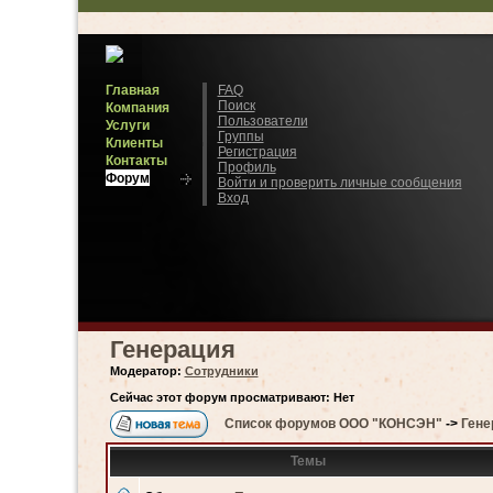
Главная
FAQ
Поиск
Компания
Пользователи
Услуги
Группы
Клиенты
Регистрация
Контакты
Профиль
Форум
Войти и проверить личные сообщения
Вход
Генерация
Модератор:
Сотрудники
Сейчас этот форум просматривают: Нет
Список форумов ООО "КОНСЭН"
->
Гене
Темы