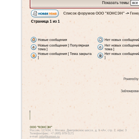
Показать темы:
Список форумов ООО "КОНСЭН"
->
Гене
Страница
1
из
1
Новые сообщения
Нет новых сообщени
Новые сообщения [ Популярная
Нет новых сообщений
тема ]
тема ]
Новые сообщения [ Тема закрыта
Нет новых сообщений
]
]
Powered by
Заблокированн
ООО "КОНСЭН"
Россия, 127434, г. Москва, Дмитровское шоссе, д. 9 «А», стр. 2, офис 3
Телефон/факс: +7 (495) 979-5171
e-mail:
info@konsen.ru