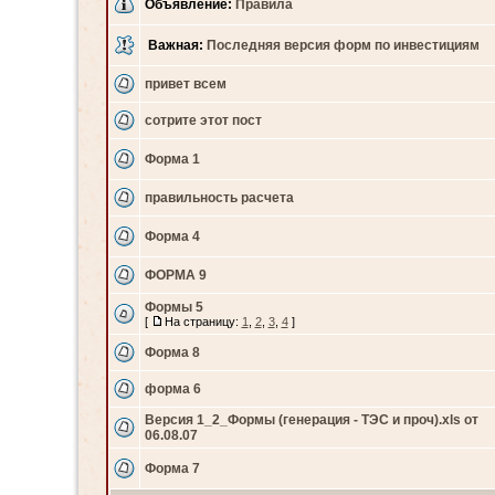
Объявление:
Правила
Важная:
Последняя версия форм по инвестициям
привет всем
сотрите этот пост
Форма 1
правильность расчета
Форма 4
ФОРМА 9
Формы 5
[
На страницу:
1
,
2
,
3
,
4
]
Форма 8
форма 6
Версия 1_2_Формы (генерация - ТЭС и проч).xls от
06.08.07
Форма 7