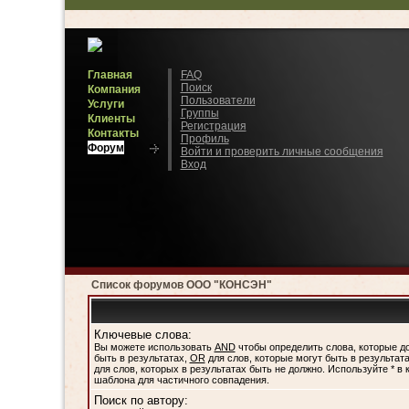
Главная
FAQ
Поиск
Компания
Пользователи
Услуги
Группы
Клиенты
Регистрация
Контакты
Профиль
Форум
Войти и проверить личные сообщения
Вход
Список форумов ООО "КОНСЭН"
Ключевые слова:
Вы можете использовать
AND
чтобы определить слова, которые д
быть в результатах,
OR
для слов, которые могут быть в результата
для слов, которых в результатах быть не должно. Используйте * в 
шаблона для частичного совпадения.
Поиск по автору: