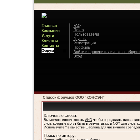
Главная
FAQ
Поиск
Компания
Пользователи
Услуги
Группы
Клиенты
Регистрация
Контакты
Профиль
Форум
Войти и проверить личные сообщен
Вход
Список форумов ООО "КОНСЭН"
Ключевые слова:
Вы можете использовать
AND
чтобы определить слова, кот
слов, которые могут быть в результатах, и
NOT
для слов, к
Используйте * в качестве шаблона для частичного совпаде
Поиск по автору:
Используйте * в качестве шаблона