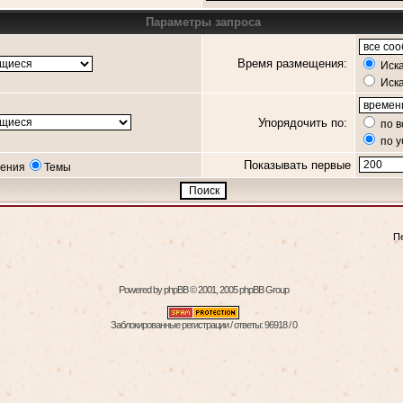
Параметры запроса
Время размещения:
Иска
Иска
Упорядочить по:
по в
по 
Показывать первые
ения
Темы
П
Powered by
phpBB
© 2001, 2005 phpBB Group
Заблокированные регистрации / ответы: 96918 / 0