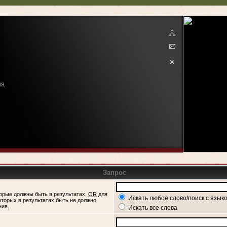
ия
Запрос
орые должны быть в результатах,
OR
для
Искать любое слово/поиск с язык
оторых в результатах быть не должно.
ния.
Искать все слова