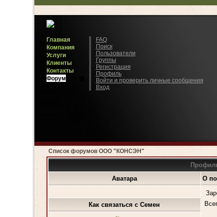
Главная
FAQ
Поиск
Компания
Пользователи
Услуги
Группы
Клиенты
Регистрация
Контакты
Профиль
Форум
Войти и проверить личные сообщения
Вход
Список форумов ООО "КОНСЭН"
Профиль
Аватара
О по
Зар
Все
Как связаться с Семен