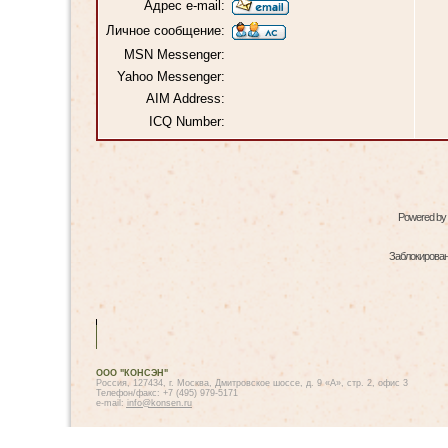
Адрес e-mail:
Личное сообщение:
MSN Messenger:
Yahoo Messenger:
AIM Address:
ICQ Number:
Powered by
Заблокированн
ООО "КОНСЭН"
Россия, 127434, г. Москва, Дмитровское шоссе, д. 9 «А», стр. 2, офис 3
Телефон/факс: +7 (495) 979-5171
e-mail:
info@konsen.ru