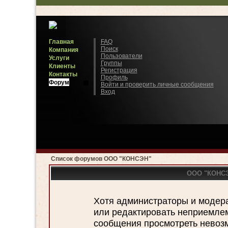
Главная
FAQ
Поиск
Компания
Пользователи
Услуги
Группы
Клиенты
Регистрация
Контакты
Профиль
Форум
Войти и проверить личные сообщения
Вход
Список форумов ООО "КОНСЭН"
ООО "КОНСЭН
Хотя администраторы и модер
или редактировать неприемле
сообщения просмотреть невозм