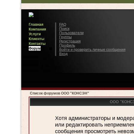
Главная
FAQ
Поиск
Компания
Пользователи
Услуги
Группы
Клиенты
Регистрация
Контакты
Профиль
Форум
Войти и проверить личные сообщения
Вход
Список форумов ООО "КОНСЭН"
ООО "КОНСЭН
Хотя администраторы и модер
или редактировать неприемле
сообщения просмотреть невозм