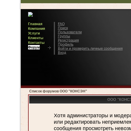
Главная
FAQ
Поиск
Компания
Пользователи
Услуги
Группы
Клиенты
Регистрация
Контакты
Профиль
Форум
Войти и проверить личные сообщения
Вход
Список форумов ООО "КОНСЭН"
ООО "КОНСЭН
Хотя администраторы и модер
или редактировать неприемле
сообщения просмотреть невозм