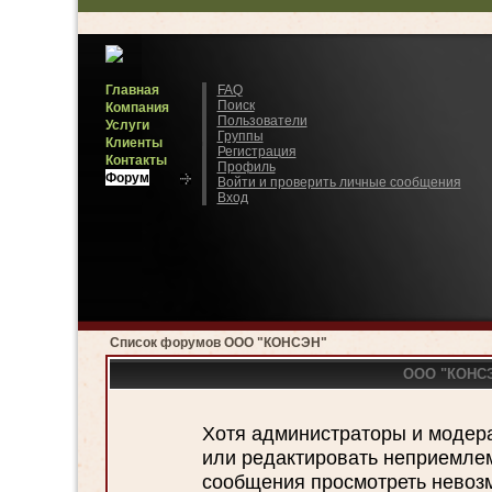
Главная
FAQ
Поиск
Компания
Пользователи
Услуги
Группы
Клиенты
Регистрация
Контакты
Профиль
Форум
Войти и проверить личные сообщения
Вход
Список форумов ООО "КОНСЭН"
ООО "КОНСЭН
Хотя администраторы и модер
или редактировать неприемле
сообщения просмотреть невозм