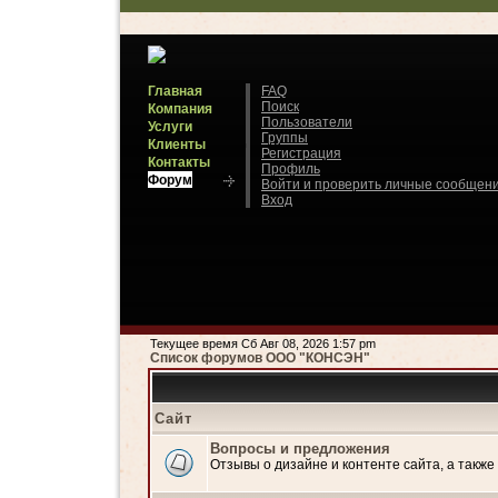
Главная
FAQ
Поиск
Компания
Пользователи
Услуги
Группы
Клиенты
Регистрация
Контакты
Профиль
Форум
Войти и проверить личные сообщен
Вход
Текущее время Сб Авг 08, 2026 1:57 pm
Список форумов ООО "КОНСЭН"
Сайт
Вопросы и предложения
Отзывы о дизайне и контенте сайта, а такж