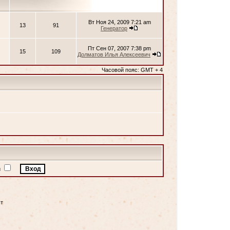
Вт Ноя 24, 2009 7:21 am
13
91
Генератор
Пт Сен 07, 2007 7:38 pm
15
109
Долматов Илья Алексеевич
Часовой пояс: GMT + 4
и
т