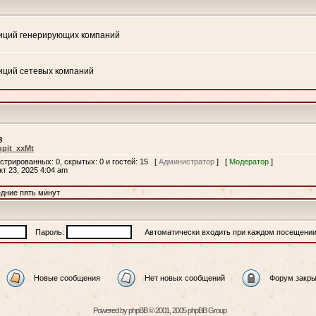
иций генерирующих компаний
иций сетевых компаний
8
pit_xxMt
истрированных: 0, скрытых: 0 и гостей: 15 [
Администратор
] [
Модератор
]
кт 23, 2025 4:04 am
едние пять минут
Пароль:
Автоматически входить при каждом посещени
Новые сообщения
Нет новых сообщений
Форум закры
Powered by
phpBB
© 2001, 2005 phpBB Group