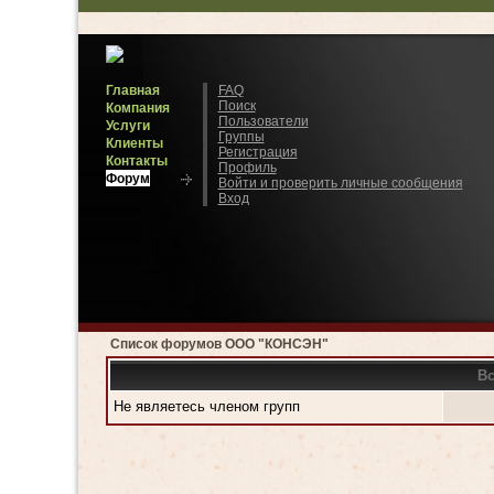
Главная
FAQ
Поиск
Компания
Пользователи
Услуги
Группы
Клиенты
Регистрация
Контакты
Профиль
Форум
Войти и проверить личные сообщения
Вход
Список форумов ООО "КОНСЭН"
Вс
Не являетесь членом групп