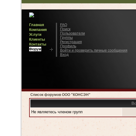
Главная
FAQ
Поиск
Компания
Пользователи
Услуги
Группы
Клиенты
Регистрация
Контакты
Профиль
Форум
Войти и проверить личные сообщения
Вход
Список форумов ООО "КОНСЭН"
Вс
Не являетесь членом групп