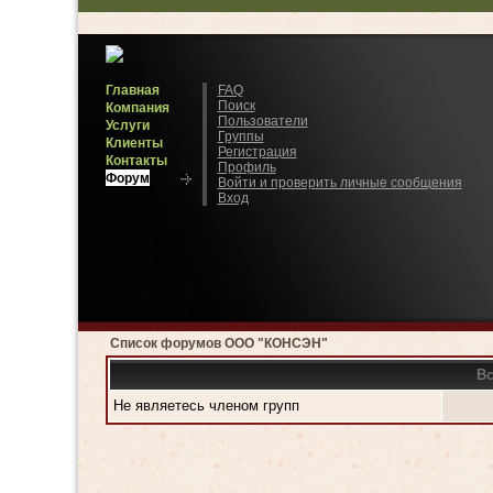
Главная
FAQ
Поиск
Компания
Пользователи
Услуги
Группы
Клиенты
Регистрация
Контакты
Профиль
Форум
Войти и проверить личные сообщения
Вход
Список форумов ООО "КОНСЭН"
Вс
Не являетесь членом групп