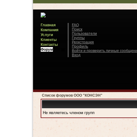
Главная
FAQ
Поиск
Компания
Пользователи
Услуги
Группы
Клиенты
Регистрация
Контакты
Профиль
Форум
Войти и проверить личные сообщен
Вход
Список форумов ООО "КОНСЭН"
Не являетесь членом групп