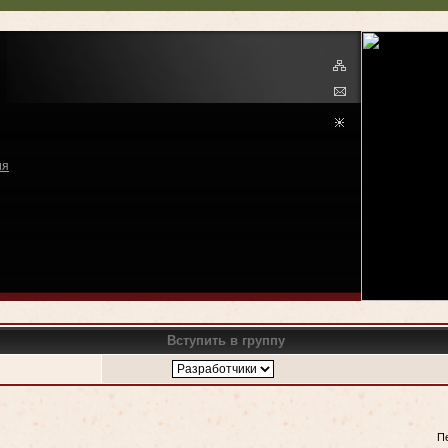
ия
Вступить в группу
П