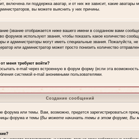
ит, включена ли поддержка аватар, и от них же зависит, какие аватары
дминистраторов, вы можете выяснить у них причины.
ние (звание отображается ниже вашего имени в созданном вами сообще
тво форумов используют звания, чтобы показать какое количество сооб
ры и администраторы могут иметь специальные звания. Пожалуйста, н
одератор или администратор может просто понизить количество отправл
 от меня требуют войти?
осылать e-mail через встроенную в форум форму (если эта возможност
ебления системой e-mail анонимными пользователями.
Создание сообщений
не форума или темы. Вам, возможно, придется зарегистрироваться преж
ницы форума и темы (
Вы можете начинать темы в этом форуме, Вы м
ние?