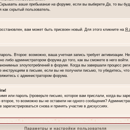
Скрывать ваше пребывание на форуме
, если вы выберете
Да
, то вы бу
я как скрытый пользователь.
восстановлен, вам может быть присвоен новый. Для этого кликните на
Я 
 пароль. Второе: возможно, ваша учетная запись требует активизации. 
о либо администратором форума до того, как вы сможете в него войти. 
нонимных злоупотреблений в форуме. Когда вы завершали процесс регис
те инструкциям в письме, если вы не получили письмо, то убедитесь, чт
 свяжитесь с администратором форума.
ти!
имя или пароль (проверьте письмо, которое вам прислали, когда вы за
о второе, то возможно вы не оставили ни одного сообщения? Администр
 зарегистрироваться снова и принять участие в дискуссиях.
Параметры и настройки пользователя