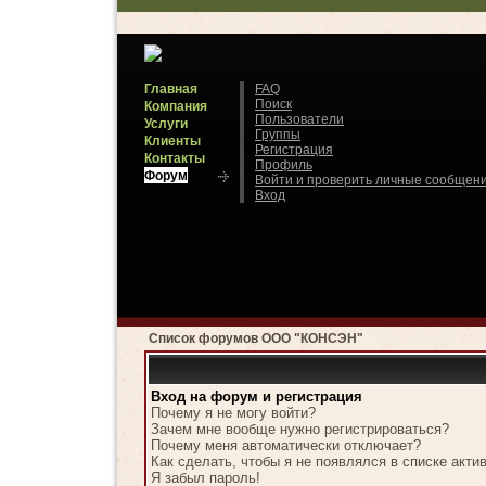
Главная
FAQ
Поиск
Компания
Пользователи
Услуги
Группы
Клиенты
Регистрация
Контакты
Профиль
Форум
Войти и проверить личные сообщен
Вход
Список форумов ООО "КОНСЭН"
Вход на форум и регистрация
Почему я не могу войти?
Зачем мне вообще нужно регистрироваться?
Почему меня автоматически отключает?
Как сделать, чтобы я не появлялся в списке акт
Я забыл пароль!