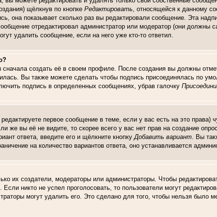
, вы можете редактировать и удалять только свои собственные сообщен
создания) щёлкнув по кнопке
Редактировать
, относящейся к данному со
сь, она показывает сколько раз вы редактировали сообщение. Эта надпи
сообщение отредактировал администратор или модератор (они должны сам
огут удалить сообщение, если на него уже кто-то ответил.
ю?
ы сначала создать её в своем профиле. После создания вы должны отме
илась. Вы также можете сделать чтобы подпись присоединялась по умо
ключить подпись в определенных сообщениях, убрав галочку
Присоедини
и редактируете первое сообщение в теме, если у вас есть на это права)
сли же вы её не видите, то скорее всего у вас нет прав на создание опр
риант ответа, введите его и щёлкните кнопку
Добавить вариант
. Вы та
раничение на количество вариантов ответа, оно устанавливается админи
лько их создатели, модераторы или администраторы. Чтобы редактироват
. Если никто не успел проголосовать, то пользователи могут редактиров
траторы могут удалить его. Это сделано для того, чтобы нельзя было ме