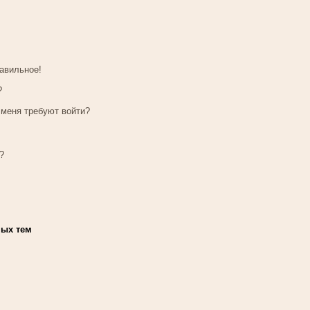
равильное!
?
 меня требуют войти?
?
мых тем