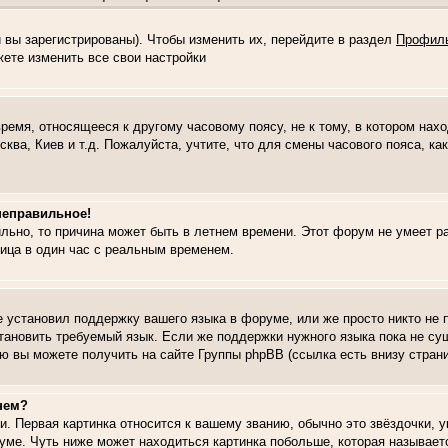
и вы зарегистрированы). Чтобы изменить их, перейдите в раздел
Профил
жете изменить все свои настройки
ремя, относящееся к другому часовому поясу, не к тому, в котором нах
сква, Киев и т.д. Пожалуйста, учтите, что для смены часового пояса, к
неправильное!
льно, то причина может быть в летнем времени. Этот форум не умеет ра
ица в один час с реальным временем.
не установил поддержку вашего языка в форуме, или же просто никто не
тановить требуемый язык. Если же поддержки нужного языка пока не сущ
 вы можете получить на сайте Группы phpBB (ссылка есть внизу стран
нем?
и. Первая картинка относится к вашему званию, обычно это звёздочки, 
уме. Чуть ниже может находиться картинка побольше, которая называет