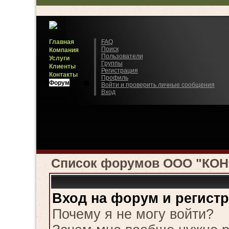
Главная
FAQ
Поиск
Компания
Пользователи
Услуги
Группы
Клиенты
Регистрация
Контакты
Профиль
Форум
Войти и проверить личные сообщения
Вход
Список форумов ООО "КО
Вход на форум и регист
Почему я не могу войти?