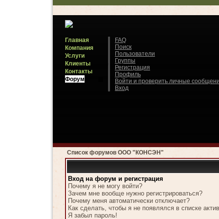
Главная
FAQ
Поиск
Компания
Пользователи
Услуги
Группы
Клиенты
Регистрация
Контакты
Профиль
Форум
Войти и проверить личные сообщен
Вход
Список форумов ООО "КОНСЭН"
Вход на форум и регистрация
Почему я не могу войти?
Зачем мне вообще нужно регистрироваться?
Почему меня автоматически отключает?
Как сделать, чтобы я не появлялся в списке акт
Я забыл пароль!