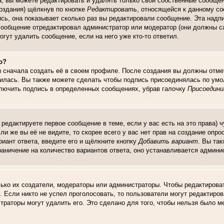
, вы можете редактировать и удалять только свои собственные сообщен
создания) щёлкнув по кнопке
Редактировать
, относящейся к данному со
сь, она показывает сколько раз вы редактировали сообщение. Эта надпи
сообщение отредактировал администратор или модератор (они должны сам
огут удалить сообщение, если на него уже кто-то ответил.
ю?
ы сначала создать её в своем профиле. После создания вы должны отме
илась. Вы также можете сделать чтобы подпись присоединялась по умо
ключить подпись в определенных сообщениях, убрав галочку
Присоедини
и редактируете первое сообщение в теме, если у вас есть на это права)
сли же вы её не видите, то скорее всего у вас нет прав на создание опр
риант ответа, введите его и щёлкните кнопку
Добавить вариант
. Вы та
раничение на количество вариантов ответа, оно устанавливается админи
лько их создатели, модераторы или администраторы. Чтобы редактироват
. Если никто не успел проголосовать, то пользователи могут редактиров
траторы могут удалить его. Это сделано для того, чтобы нельзя было ме