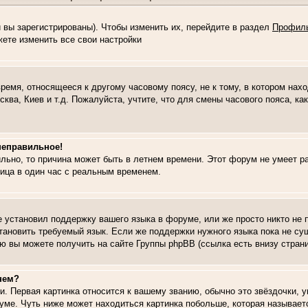
и вы зарегистрированы). Чтобы изменить их, перейдите в раздел
Профил
жете изменить все свои настройки
ремя, относящееся к другому часовому поясу, не к тому, в котором нах
сква, Киев и т.д. Пожалуйста, учтите, что для смены часового пояса, к
неправильное!
льно, то причина может быть в летнем времени. Этот форум не умеет ра
ица в один час с реальным временем.
не установил поддержку вашего языка в форуме, или же просто никто не
тановить требуемый язык. Если же поддержки нужного языка пока не сущ
 вы можете получить на сайте Группы phpBB (ссылка есть внизу стран
нем?
и. Первая картинка относится к вашему званию, обычно это звёздочки, 
уме. Чуть ниже может находиться картинка побольше, которая называет