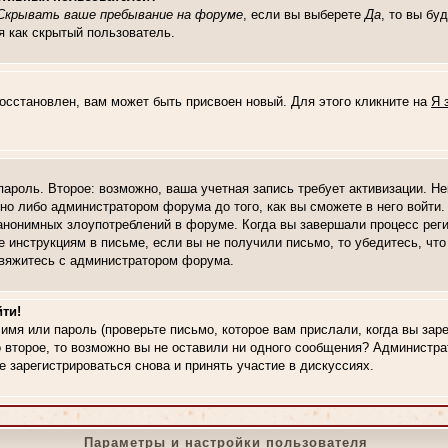
Скрывать ваше пребывание на форуме
, если вы выберете
Да
, то вы бу
я как скрытый пользователь.
восстановлен, вам может быть присвоен новый. Для этого кликните на
Я 
 пароль. Второе: возможно, ваша учетная запись требует активизации. 
о либо администратором форума до того, как вы сможете в него войти. 
нонимных злоупотреблений в форуме. Когда вы завершали процесс регис
те инструкциям в письме, если вы не получили письмо, то убедитесь, чт
 свяжитесь с администратором форума.
ти!
имя или пароль (проверьте письмо, которое вам прислали, когда вы за
о второе, то возможно вы не оставили ни одного сообщения? Администр
 зарегистрироваться снова и принять участие в дискуссиях.
Параметры и настройки пользователя