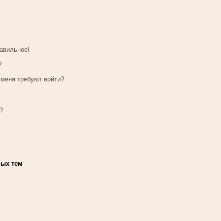
равильное!
?
 меня требуют войти?
?
мых тем