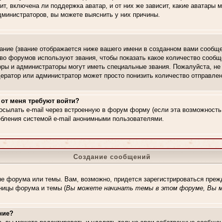
ит, включена ли поддержка аватар, и от них же зависит, какие аватары
дминистраторов, вы можете выяснить у них причины.
ние (звание отображается ниже вашего имени в созданном вами сообще
тво форумов используют звания, чтобы показать какое количество сооб
ры и администраторы могут иметь специальные звания. Пожалуйста, н
одератор или администратор может просто понизить количество отправл
 от меня требуют войти?
осылать e-mail через встроенную в форум форму (если эта возможност
ебления системой e-mail анонимными пользователями.
Создание сообщений
не форума или темы. Вам, возможно, придется зарегистрироваться преж
ницы форума и темы (
Вы можете начинать темы в этом форуме, Вы м
ние?