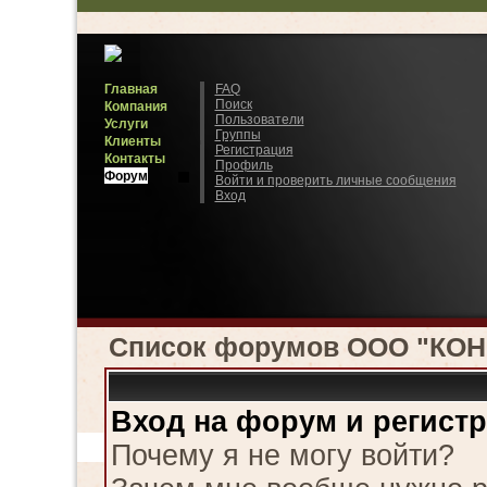
Главная
FAQ
Поиск
Компания
Пользователи
Услуги
Группы
Клиенты
Регистрация
Контакты
Профиль
Форум
Войти и проверить личные сообщения
Вход
Список форумов ООО "КО
Вход на форум и регист
Почему я не могу войти?