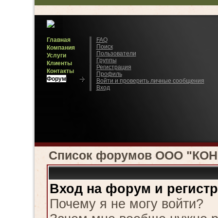
Главная
FAQ
Поиск
Компания
Пользователи
Услуги
Группы
Клиенты
Регистрация
Контакты
Профиль
Форум
Войти и проверить личные сообщения
Вход
Список форумов ООО "КО
Вход на форум и регист
Почему я не могу войти?